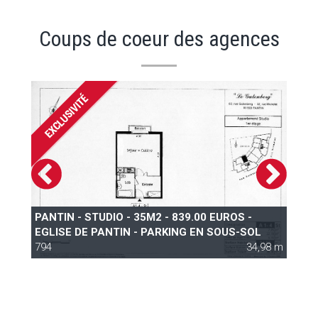
Coups de coeur des agences
 |
P
PANTIN - STUDIO - 35M2 - 839.00 EUROS -
L
EGLISE DE PANTIN - PARKING EN SOUS-SOL
 m
794
34,98 m
7