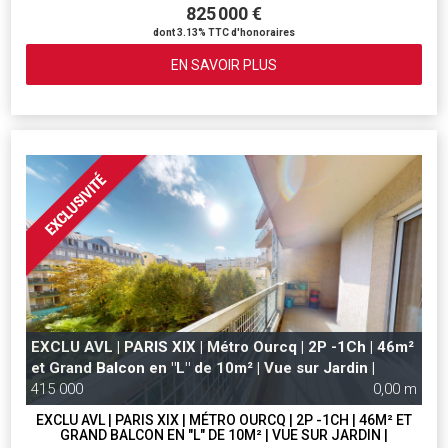
825 000 €
dont 3.13% TTC d'honoraires
EN SAVOIR PLUS
EXCLU AVL | PARIS XIX | Métro Ourcq | 2P -1Ch | 46m²
et Grand Balcon en "L" de 10m² | Vue sur Jardin |
415 000
0,00 m
EXCLU AVL | PARIS XIX | MÉTRO OURCQ | 2P -1CH | 46M² ET
GRAND BALCON EN "L" DE 10M² | VUE SUR JARDIN |