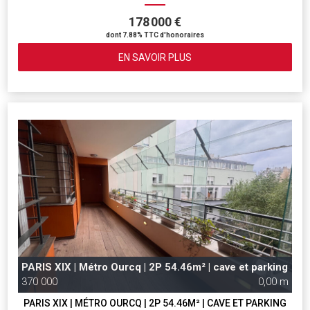
178 000 €
dont 7.88% TTC d'honoraires
EN SAVOIR PLUS
PARIS XIX | Métro Ourcq | 2P 54.46m² | cave et parking
370 000
0,00 m
PARIS XIX | MÉTRO OURCQ | 2P 54.46M² | CAVE ET PARKING