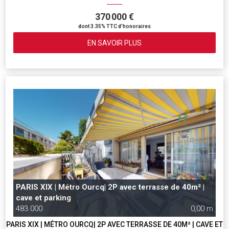
370 000 €
dont 3.35% TTC d'honoraires
EN SAVOIR PLUS
PARIS XIX | Métro Ourcq| 2P avec terrasse de 40m² |
cave et parking
483 000
0,00 m
PARIS XIX | MÉTRO OURCQ| 2P AVEC TERRASSE DE 40M² | CAVE ET