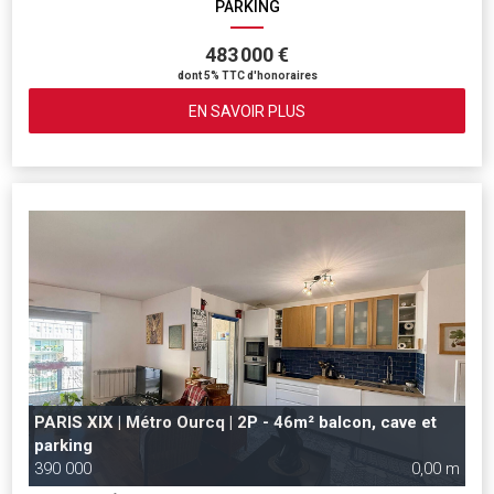
PARKING
483 000 €
dont 5% TTC d'honoraires
EN SAVOIR PLUS
PARIS XIX | Métro Ourcq | 2P - 46m² balcon, cave et
parking
390 000
0,00 m