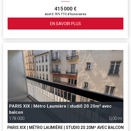
415 000 €
dont 3.75% TTC d'honoraires
EN SAVOIR PLUS
PARIS XIX | Métro Laumière | studi0 20.20m² avec
balcon
178 000
0,00 m
PARIS XIX | MÉTRO LAUMIÈRE | STUDI0 20.20M² AVEC BALCON