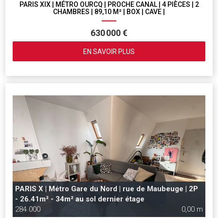
PARIS XIX | MÉTRO OURCQ | PROCHE CANAL | 4 PIÈCES | 2
CHAMBRES | 89,10 M² | BOX | CAVE |
630 000 €
EN SAVOIR PLUS
PARIS X | Métro Gare du Nord | rue de Maubeuge | 2P
- 26.41m² - 34m² au sol dernier étage
284 000
0,00 m