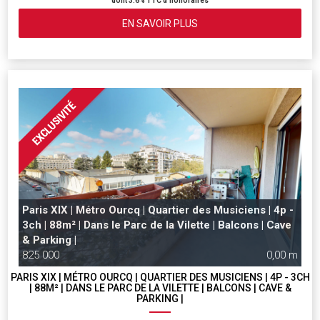
dont 3.6% TTC d'honoraires
EN SAVOIR PLUS
Paris XIX | Métro Ourcq | Quartier des Musiciens | 4p -
3ch | 88m² | Dans le Parc de la Vilette | Balcons | Cave
& Parking |
825 000
0,00 m
PARIS XIX | MÉTRO OURCQ | QUARTIER DES MUSICIENS | 4P - 3CH
| 88M² | DANS LE PARC DE LA VILETTE | BALCONS | CAVE &
PARKING |