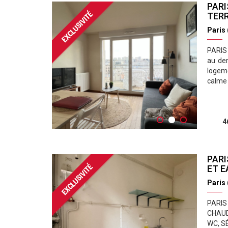
PARI
TERR
Paris
PARIS 
au der
logeme
calme 
4
PARI
ET E
Paris
PARIS
CHAUD
WC, S