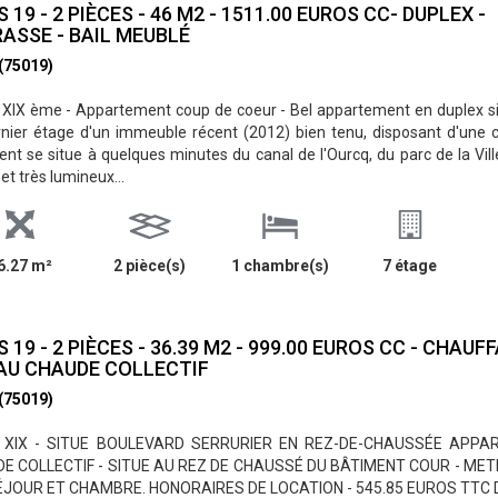
S 19 - 2 PIÈCES - 46 M2 - 1511.00 EUROS CC- DUPLEX -
ASSE - BAIL MEUBLÉ
 (75019)
XIX ème - Appartement coup de coeur - Bel appartement en duplex si
nier étage d'un immeuble récent (2012) bien tenu, disposant d'une 
nt se situe à quelques minutes du canal de l'Ourcq, du parc de la V
et très lumineux...
6.27 m²
2 pièce(s)
1 chambre(s)
7 étage
S 19 - 2 PIÈCES - 36.39 M2 - 999.00 EUROS CC - CHAUF
AU CHAUDE COLLECTIF
 (75019)
 XIX - SITUE BOULEVARD SERRURIER EN REZ-DE-CHAUSSÉE APPA
E COLLECTIF - SITUE AU REZ DE CHAUSSÉ DU BÂTIMENT COUR - METR
ÉJOUR ET CHAMBRE. HONORAIRES DE LOCATION - 545.85 EUROS TTC 