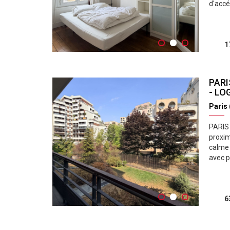
d'accé
1
PARI
- LO
Paris
PARIS 
proxim
calme 
avec pl
6