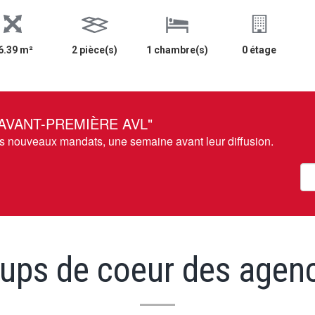
6.39 m²
2 pièce(s)
1 chambre(s)
0 étage
 AVANT-PREMIÈRE AVL"
os nouveaux mandats, une semaine avant leur diffusion.
ups de coeur des agen