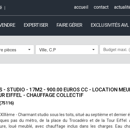
accueil
contact
actualit
é
 VENDRE
EXPERTISER
FAIRE GÉRER
EXCLUSIVITÉS AVL
e pièces
Ville, C.P
S - STUDIO - 17M2 - 900.00 EUROS CC - LOCATION ME
UR EIFFEL - CHAUFFAGE COLLECTIF
 (75116)
XIXème - Charmant studio sous les toits, situé au septième et dernier
lques pas du métro, de la place du Trocadéro et de la Tour Eiffel
eure, loué meublé, avec chauffage inclus dans les charges. Eau cha