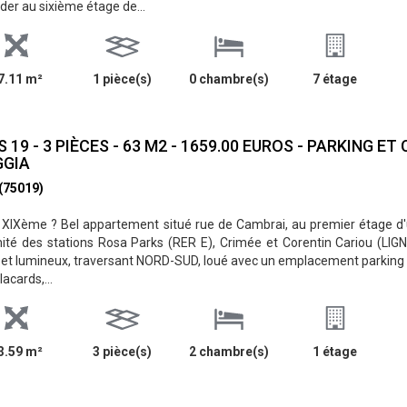
der au sixième étage de...
7.11 m²
1 pièce(s)
0 chambre(s)
7 étage
S 19 - 3 PIÈCES - 63 M2 - 1659.00 EUROS - PARKING ET
GGIA
 (75019)
XIXème ? Bel appartement situé rue de Cambrai, au premier étage d'
ité des stations Rosa Parks (RER E), Crimée et Corentin Cariou (LI
et lumineux, traversant NORD-SUD, loué avec un emplacement parking et 
acards,...
3.59 m²
3 pièce(s)
2 chambre(s)
1 étage