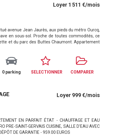
Loyer 1 511 €/mois
tué avenue Jean Jaurès, aux pieds du métro Ourcq,
cave en sous-sol. Proche de toutes commodités, ce
illette et du parc des Buttes Chaumont. Appartement
0 parking
SELECTIONNER
COMPARER
FAGE
Loyer 999 €/mois
RTEMENT EN PARFAIT ÉTAT - CHAUFFAGE ET EAU
O PRE-SAINT-GERVAIS CUISINE, SALLE D'EAU AVEC
DÉPÔT DE GARANTIE - 959.00 EUROS