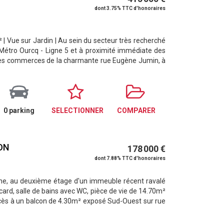
dont 3.75% TTC d'honoraires
| Vue sur Jardin | Au sein du secteur très recherché
 Métro Ourcq - Ligne 5 et à proximité immédiate des
des commerces de la charmante rue Eugène Jumin, à
0 parking
SELECTIONNER
COMPARER
ON
178 000 €
dont 7.88% TTC d'honoraires
aine, au deuxième étage d'un immeuble récent ravalé
rd, salle de bains avec WC, pièce de vie de 14.70m²
accès à un balcon de 4.30m² exposé Sud-Ouest sur rue