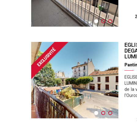
2
EGLI
DEGA
LUMI
Panti
EGLIS
LUMINE
de la 
l'Ourc