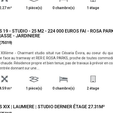
2.27 m²
1 pièce(s)
0 chambre(s)
1 étage
S 19 - STUDIO - 25 M2 - 224 000 EUROS FAI - ROSA PAR
ASSE - JARDINIERE
 (75019)
 XIXème - Charmant studio situé rue Césaria Évora, au coeur du qu
e face au tramway et RER E ROSA PARKS, proche de toutes commodités
 chaude. Résidence propre et bien tenue, pas de travaux à prévoir en
entrée donnant sur une...
4.59 m²
1 pièce(s)
0 chambre(s)
2 étage
S XIX | LAUMIERE | STUDIO DERNIER ÉTAGE 27.31M²