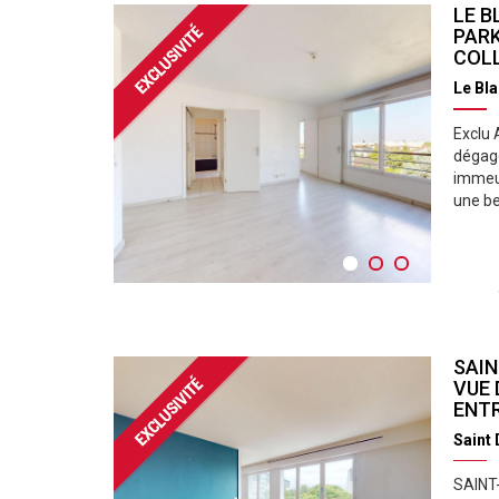
LE B
PARK
COL
Le Bla
Exclu 
dégagé
immeu
une bel
SAIN
VUE 
ENTR
Saint 
SAINT