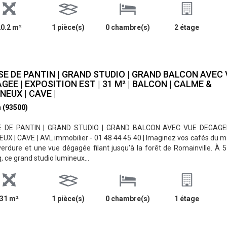
0.2 m²
1 pièce(s)
0 chambre(s)
2 étage
SE DE PANTIN | GRAND STUDIO | GRAND BALCON AVEC
GEE | EXPOSITION EST | 31 M² | BALCON | CALME &
NEUX | CAVE |
n (93500)
E DE PANTIN | GRAND STUDIO | GRAND BALCON AVEC VUE DEGAGEE
UX | CAVE | AVL immobilier - 01 48 44 45 40 | Imaginez vos cafés du ma
verdure et une vue dégagée filant jusqu'à la forêt de Romainville. À
q, ce grand studio lumineux...
31 m²
1 pièce(s)
0 chambre(s)
1 étage