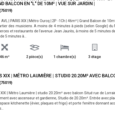
D BALCON EN "L" DE 10M² | VUE SUR JARDIN |
 (75019)
AVL | PARIS XIX | Métro Ourcq | 2P -1Ch | 46m² | Grand Balcon de 10m² 
rtier des musiciens. A moins de 4 minutes à pieds (selon Google) du
ces et restaurants de l'avenue Jean Jaurès, à moins de 5 minutes 
de 5 minutes à...
46 m²
2 pièce(s)
1 chambre(s)
3 étage
S XIX | MÉTRO LAUMIÈRE | STUDI0 20.20M² AVEC BALC
 (75019)
XIX | Métro Laumière | studio 20.20m² avec balcon Situé rue de Lorr
ent avec ascenseur et gardienne, Studio de 20.20m². Entrée avec placa
space kitchenette (évier, plaques et frigo) et porte fenêtre donnant 
...