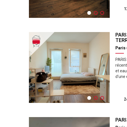
1
PARI
TERR
Paris
PARIS
récent
et eau
d'une 
2
PARI