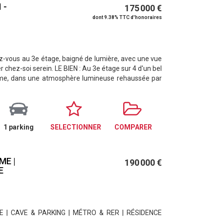
 -
175 000 €
dont 9.38% TTC d'honoraires
nez-vous au 3e étage, baigné de lumière, avec une vue
 chez-soi serein. LE BIEN : Au 3e étage sur 4 d'un bel
lme, dans une atmosphère lumineuse rehaussée par
1 parking
SELECTIONNER
COMPARER
ME |
190 000 €
E
ÉE | CAVE & PARKING | MÉTRO & RER | RÉSIDENCE