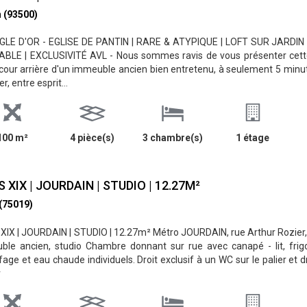
n (93500)
GLE D'OR - EGLISE DE PANTIN | RARE & ATYPIQUE | LOFT SUR JARDIN 
BLE | EXCLUSIVITÉ AVL - Nous sommes ravis de vous présenter cette o
cour arrière d'un immeuble ancien bien entretenu, à seulement 5 minut
er, entre esprit...
100 m²
4 pièce(s)
3 chambre(s)
1 étage
S XIX | JOURDAIN | STUDIO | 12.27M²
 (75019)
XIX | JOURDAIN | STUDIO | 12.27m² Métro JOURDAIN, rue Arthur Rozier
le ancien, studio Chambre donnant sur rue avec canapé - lit, frigo
age et eau chaude individuels. Droit exclusif à un WC sur le palier et dr
r