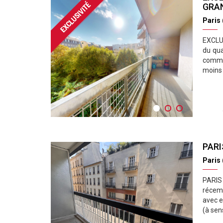
GRAN
Paris
EXCLU 
du qua
commer
moins 
PARI
Paris
PARIS 
récemm
avec e
(à sens