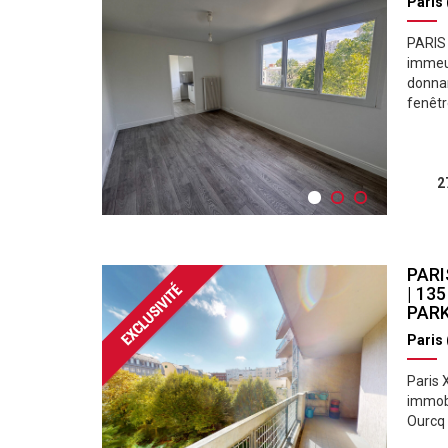
Paris
PARIS 
immeub
donnan
fenêtr
2
PARI
| 13
PARK
Paris
Paris 
immobi
Ourcq 