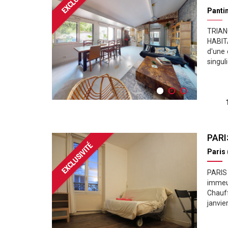
Panti
TRIAN
HABITA
d'une 
singuli
PARI
Paris
PARIS 
immeub
Chauff
janvie