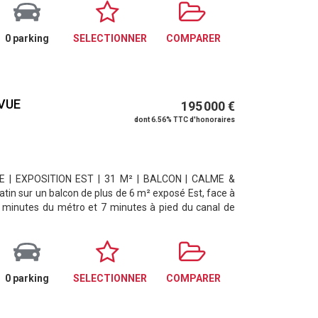
0 parking
SELECTIONNER
COMPARER
 VUE
195 000 €
dont 6.56% TTC d'honoraires
 | EXPOSITION EST | 31 M² | BALCON | CALME &
tin sur un balcon de plus de 6 m² exposé Est, face à
 5 minutes du métro et 7 minutes à pied du canal de
0 parking
SELECTIONNER
COMPARER