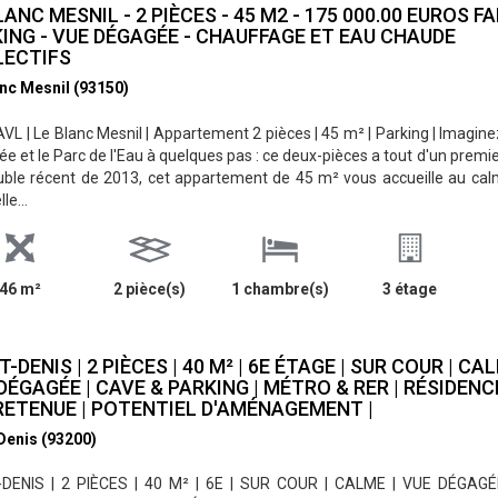
LANC MESNIL - 2 PIÈCES - 45 M2 - 175 000.00 EUROS FAI
ING - VUE DÉGAGÉE - CHAUFFAGE ET EAU CHAUDE
LECTIFS
nc Mesnil (93150)
AVL | Le Blanc Mesnil | Appartement 2 pièces | 45 m² | Parking | Imagi
e et le Parc de l'Eau à quelques pas : ce deux-pièces a tout d'un premier
ble récent de 2013, cet appartement de 45 m² vous accueille au ca
le...
46 m²
2 pièce(s)
1 chambre(s)
3 étage
T-DENIS | 2 PIÈCES | 40 M² | 6E ÉTAGE | SUR COUR | CAL
DÉGAGÉE | CAVE & PARKING | MÉTRO & RER | RÉSIDENC
ETENUE | POTENTIEL D'AMÉNAGEMENT |
Denis (93200)
-DENIS | 2 PIÈCES | 40 M² | 6E | SUR COUR | CALME | VUE DÉGAG