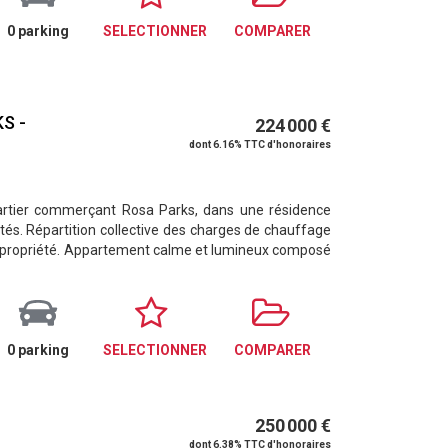
0 parking
SELECTIONNER
COMPARER
KS -
224 000 €
dont 6.16% TTC d'honoraires
artier commerçant Rosa Parks, dans une résidence
. Répartition collective des charges de chauffage
 copropriété. Appartement calme et lumineux composé
0 parking
SELECTIONNER
COMPARER
250 000 €
dont 6.38% TTC d'honoraires