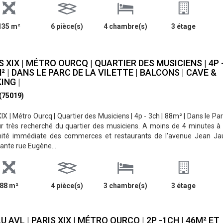
135 m²
6 pièce(s)
4 chambre(s)
3 étage
S XIX | MÉTRO OURCQ | QUARTIER DES MUSICIENS | 4P 
M² | DANS LE PARC DE LA VILETTE | BALCONS | CAVE &
ING |
 (75019)
XIX | Métro Ourcq | Quartier des Musiciens | 4p - 3ch | 88m² | Dans le Parc
r très recherché du quartier des musiciens. A moins de 4 minutes à 
mité immédiate des commerces et restaurants de l'avenue Jean J
nte rue Eugène...
88 m²
4 pièce(s)
3 chambre(s)
3 étage
U AVL | PARIS XIX | MÉTRO OURCQ | 2P -1CH | 46M² ET