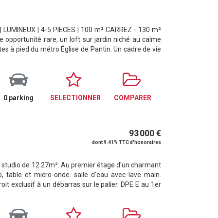
| LUMINEUX | 4-5 PIECES | 100 m² CARREZ - 130 m²
pportunité rare, un loft sur jardin niché au calme
es à pied du métro Église de Pantin. Un cadre de vie
0 parking
SELECTIONNER
COMPARER
93 000 €
dont 9.41% TTC d'honoraires
, studio de 12.27m². Au premier étage d'un charmant
, table et micro-onde. salle d'eau avec lave main.
oit exclusif à un débarras sur le palier. DPE E au 1er