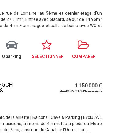
ué rue de Lorraine, au 5ème et dernier étage d'un
 de 27.31m². Entrée avec placard, séjour de 14.96m²
ne de 4.5m² aménagée et salle de bains avec WC et
0 parking
SELECTIONNER
COMPARER
- 5CH
1 150 000 €
 &
dont 3.6% TTC d'honoraires
rc de la Villette | Balcons | Cave & Parking | Exclu AVL
es musiciens, à moins de 4 minutes à pieds du Métro
 de Paris, ainsi que du Canal de l'Ourcq, sans...