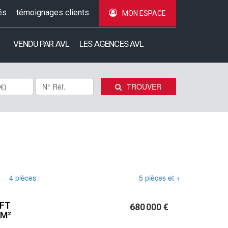
és
témoignages clients
MON ESPACE
VENDU PAR AVL
LES AGENCES AVL
TROUVER
4 pièces
5 pièces et +
OFT
680 000 €
 M²