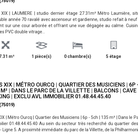
 (75019)
XIX | LAUMIERE | studio dernier étage 27.31m² Métro Laumière, sit
le année 70 ravalé avec ascenseur et gardienne, studio refait à neuf
t sur une cour arborée et offrant une vue dégagée au calme. Cuisi
es PVC double vitrage...
7.31 m²
1 pièce(s)
0 chambre(s)
5 étage
S XIX | MÉTRO OURCQ | QUARTIER DES MUSICIENS | 6P 
5 M² | DANS LE PARC DE LA VILLETTE | BALCONS | CAVE
ING | EXCLU AVL IMMOBILIER 01.48.44.45.40
 (75019)
XIX | Métro Ourcq | Quartier des Musiciens | 6p - 5ch | 135 m² | Dans le Pa
lier 01.48.44.45.40 Au sein du secteur très recherché du quartier d
- Ligne 5. A proximité immédiate du parc de la Villette, de la Philharmonie