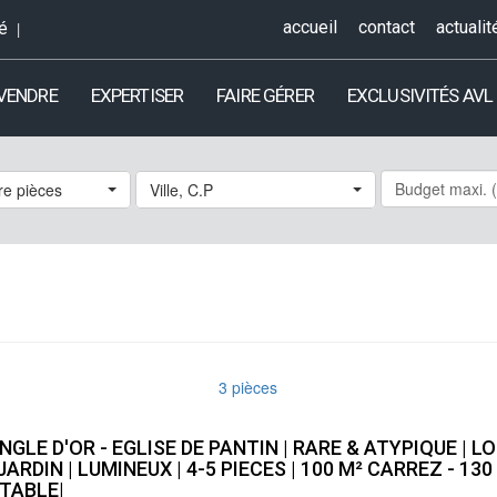
accueil
contact
actualit
é
 VENDRE
EXPERTISER
FAIRE GÉRER
EXCLUSIVITÉS AVL
e pièces
Ville, C.P
3 pièces
NGLE D'OR - EGLISE DE PANTIN | RARE & ATYPIQUE | L
JARDIN | LUMINEUX | 4-5 PIECES | 100 M² CARREZ - 130
TABLE|