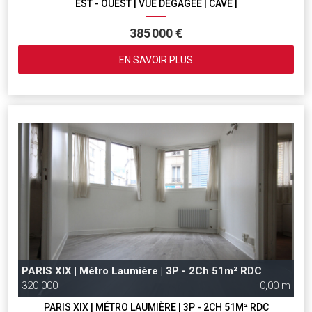
EST - OUEST | VUE DÉGAGÉE | CAVE |
385 000 €
EN SAVOIR PLUS
PARIS XIX | Métro Laumière | 3P - 2Ch 51m² RDC
320 000
0,00 m
PARIS XIX | MÉTRO LAUMIÈRE | 3P - 2CH 51M² RDC