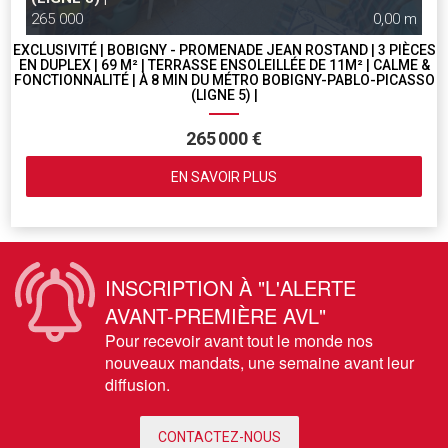
265 000
0,00 m
EXCLUSIVITÉ | BOBIGNY - PROMENADE JEAN ROSTAND | 3 PIÈCES
EN DUPLEX | 69 M² | TERRASSE ENSOLEILLÉE DE 11M² | CALME &
FONCTIONNALITÉ | À 8 MIN DU MÉTRO BOBIGNY-PABLO-PICASSO
(LIGNE 5) |
265 000 €
EN SAVOIR PLUS
INSCRIPTION À "L'ALERTE
AVANT-PREMIÈRE AVL"
Pour recevoir avant tout le monde nos
nouveaux mandats, une semaine avant leur
diffusion.
CONTACTEZ-NOUS