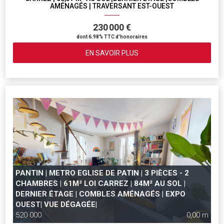
AMÉNAGÉS | TRAVERSANT EST-OUEST
230 000 €
dont 6.98% TTC d'honoraires
EN SAVOIR PLUS
PANTIN | METRO EGLISE DE PATIN | 3 PIÈCES - 2
CHAMBRES | 61M² LOI CARREZ | 84M² AU SOL |
DERNIER ÉTAGE | COMBLES AMÉNAGÉS | EXPO
OUEST| VUE DÉGAGÉE|
520 000
0,00 m