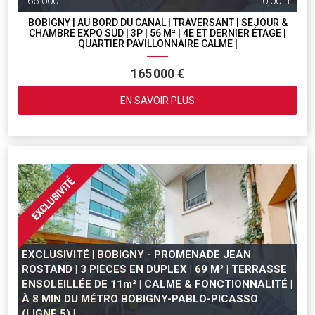
165 000
0,00 m
BOBIGNY | AU BORD DU CANAL | TRAVERSANT | SEJOUR &
CHAMBRE EXPO SUD | 3P | 56 M² | 4E ET DERNIER ÉTAGE |
QUARTIER PAVILLONNAIRE CALME |
165 000 €
EN SAVOIR PLUS
EXCLUSIVITÉ | BOBIGNY - PROMENADE JEAN
ROSTAND | 3 PIÈCES EN DUPLEX | 69 M² | TERRASSE
ENSOLEILLÉE DE 11m² | CALME & FONCTIONNALITÉ |
À 8 MIN DU MÉTRO BOBIGNY-PABLO-PICASSO
(LIGNE 5) |