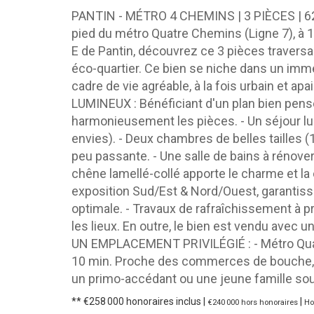
PANTIN - MÉTRO 4 CHEMINS | 3 PIÈCES | 6
pied du métro Quatre Chemins (Ligne 7), à 1
E de Pantin, découvrez ce 3 pièces traversan
éco-quartier. Ce bien se niche dans un imme
cadre de vie agréable, à la fois urbain 
LUMINEUX : Bénéficiant d'un plan bien pensé
harmonieusement les pièces. - Un séjour lu
envies). - Deux chambres de belles tailles (1
peu passante. - Une salle de bains à rénove
chêne lamellé-collé apporte le charme et 
exposition Sud/Est & Nord/Ouest, garantissa
optimale. - Travaux de rafraîchissement à pré
les lieux. En outre, le bien est vendu avec u
UN EMPLACEMENT PRIVILÉGIÉ : - Métro Quatre
10 min. Proche des commerces de bouche, caf
un primo-accédant ou une jeune famille souha
** €258 000
honoraires inclus
|
|
€240 000
hors honoraires
Ho