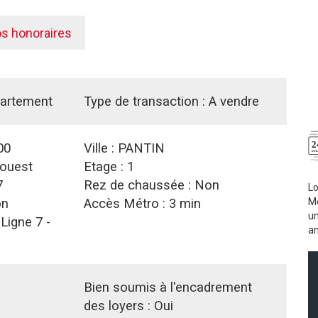
os honoraires
artement
Type de transaction :
A vendre
00
Ville :
PANTIN
ouest
Etage :
1
7
Rez de chaussée :
Non
L
n
Accès Métro :
3 min
Mo
un
:
Ligne 7 -
an
Bien soumis à l'encadrement
des loyers :
Oui