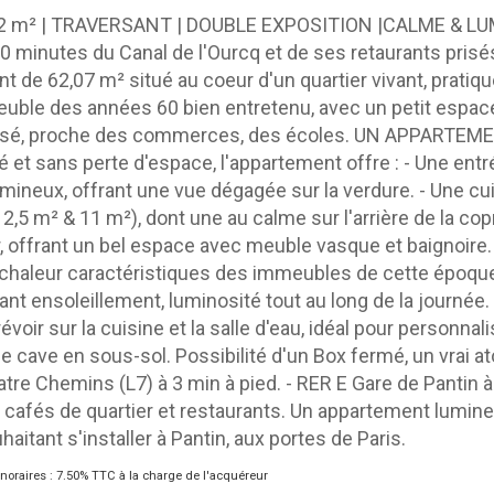
2 m² | TRAVERSANT | DOUBLE EXPOSITION |CALME & LUM
0 minutes du Canal de l'Ourcq et de ses retaurants pris
t de 62,07 m² situé au coeur d'un quartier vivant, pratiqu
uble des années 60 bien entretenu, avec un petit espace v
et apaisé, proche des commerces, des écoles. UN APPA
 et sans perte d'espace, l'appartement offre : - Une ent
mineux, offrant une vue dégagée sur la verdure. - Une c
2,5 m² & 11 m²), dont une au calme sur l'arrière de la cop
r, offrant un bel espace avec meuble vasque et baignoire.
la chaleur caractéristiques des immeubles de cette époq
nt ensoleillement, luminosité tout au long de la journée.
voir sur la cuisine et la salle d'eau, idéal pour personnal
ne cave en sous-sol. Possibilité d'un Box fermé, un vrai a
 Chemins (L7) à 3 min à pied. - RER E Gare de Pantin à 9
és de quartier et restaurants. Un appartement lumineux, 
itant s'installer à Pantin, aux portes de Paris.
noraires : 7.50% TTC à la charge de l'acquéreur