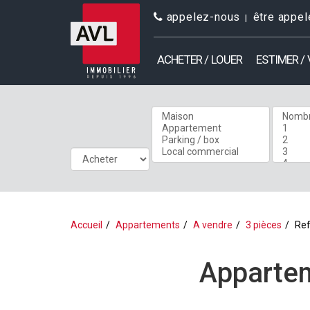
appelez-nous
être appel
ACHETER / LOUER
ESTIMER /
Accueil
Appartements
A vendre
3 pièces
Ref
Appartem