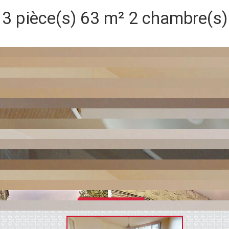
3 pièce(s)
63 m²
2 chambre(s)