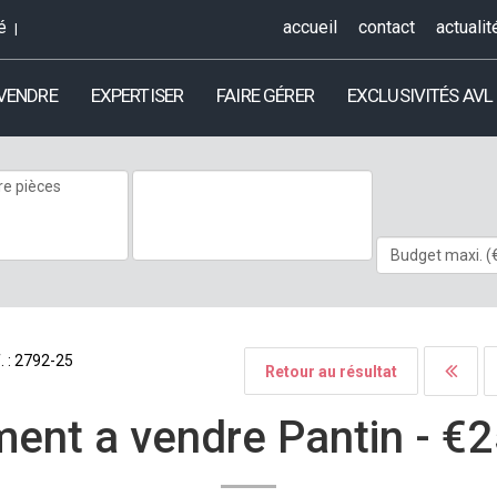
é
accueil
contact
actualit
 VENDRE
EXPERTISER
FAIRE GÉRER
EXCLUSIVITÉS AVL
. : 2792-25
Retour au résultat
ent a vendre Pantin -
€2