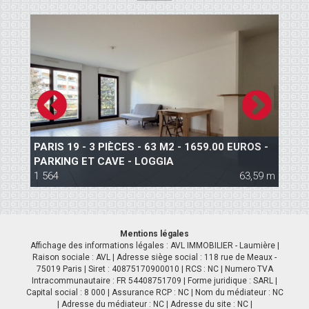
S
PARIS 19 - 3 PIÈCES - 63 M2 - 1659.00 EUROS -
P
PARKING ET CAVE - LOGGIA
C
 m
1 564
63,59 m
1
Mentions légales
Affichage des informations légales : AVL IMMOBILIER - Laumière |
Raison sociale : AVL | Adresse siège social : 118 rue de Meaux -
75019 Paris | Siret : 40875170900010 | RCS : NC | Numero TVA
Intracommunautaire : FR 54408751709 | Forme juridique : SARL |
Capital social : 8 000 | Assurance RCP : NC | Nom du médiateur : NC
| Adresse du médiateur : NC | Adresse du site : NC |