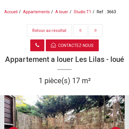
Accueil
Appartements
A louer
Studio T1
Ref. : 3663
Retour au résultat
CONTACTEZ-NOUS
Appartement a louer Les Lilas -
loué
1 pièce(s)
17 m²