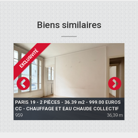
Biens similaires
PARIS 19 - 2 PIÈCES - 36.39 m2 - 999.00 EUROS
P
CC - CHAUFFAGE ET EAU CHAUDE COLLECTIF
P
 m
959
36,39 m
1