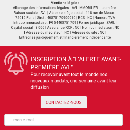
Mentions légales
Affichage des informations légales : AVL IMMOBILIER - Laumière |
Raison sociale : AVL | Adresse siège social : 118 rue de Meaux -
75019 Paris | Siret : 40875170900010 | RCS : NC | Numero TVA
Intracommunautaire : FR 54408751709 | Forme juridique : SARL |
Capital social : 8 000 | Assurance RCP : NC | Nom du médiateur : NC
| Adresse du médiateur : NC | Adresse du site : NC |
Entreprise juridiquement et financièrement indépendante
INSCRIPTION À "L'ALERTE AVANT-
PREMIÈRE AVL"
Pour recevoir avant tout le monde nos
nouveaux mandats, une semaine avant leur
diffusion.
CONTACTEZ-NOUS