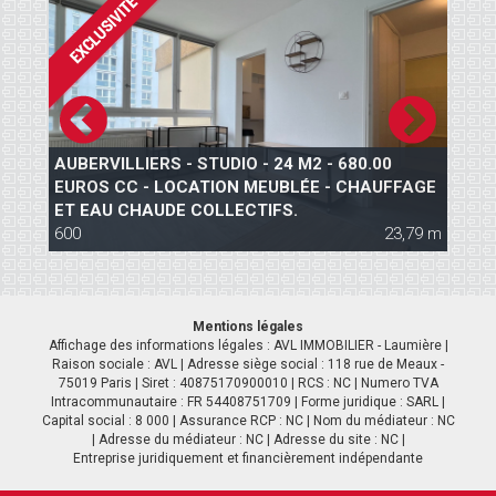
AUBERVILLIERS - STUDIO - 24 M2 - 680.00
S
EUROS CC - LOCATION MEUBLÉE - CHAUFFAGE
S
ET EAU CHAUDE COLLECTIFS.
 m
600
23,79 m
5
Mentions légales
Affichage des informations légales : AVL IMMOBILIER - Laumière |
Raison sociale : AVL | Adresse siège social : 118 rue de Meaux -
75019 Paris | Siret : 40875170900010 | RCS : NC | Numero TVA
Intracommunautaire : FR 54408751709 | Forme juridique : SARL |
Capital social : 8 000 | Assurance RCP : NC | Nom du médiateur : NC
| Adresse du médiateur : NC | Adresse du site : NC |
Entreprise juridiquement et financièrement indépendante