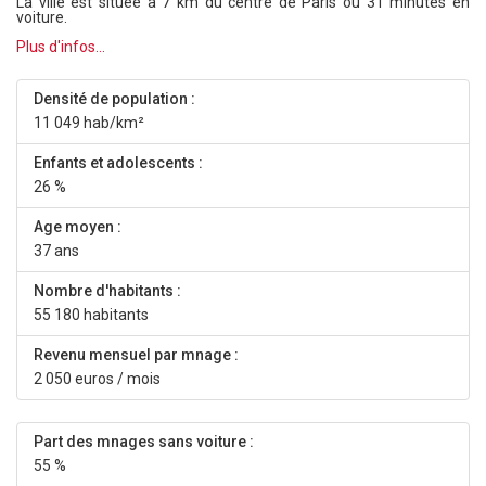
La ville est située à 7 km du centre de Paris ou 31 minutes en
voiture.
Plus d'infos...
Densité de population :
11 049 hab/km²
Enfants et adolescents :
26 %
Age moyen :
37 ans
Nombre d'habitants :
55 180 habitants
Revenu mensuel par mnage :
2 050 euros / mois
Part des mnages sans voiture :
55 %