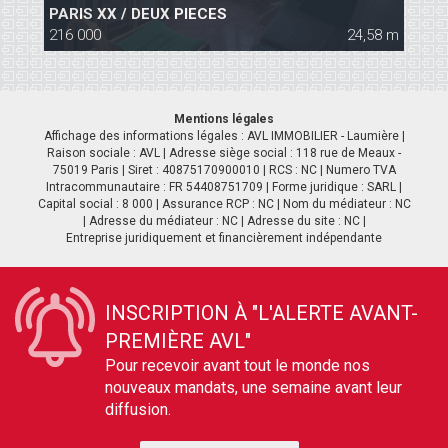
PARIS XX / DEUX PIECES
|
 m
216 000
24,58 m
2
Mentions légales
Affichage des informations légales : AVL IMMOBILIER - Laumière |
Raison sociale : AVL | Adresse siège social : 118 rue de Meaux -
75019 Paris | Siret : 40875170900010 | RCS : NC | Numero TVA
Intracommunautaire : FR 54408751709 | Forme juridique : SARL |
Capital social : 8 000 | Assurance RCP : NC | Nom du médiateur : NC
| Adresse du médiateur : NC | Adresse du site : NC |
Entreprise juridiquement et financièrement indépendante
INSCRIPTION À "L'ALERTE AVANT-
PREMIÈRE AVL"
Pour recevoir avant tout le monde nos
nouveaux mandats, une semaine avant leur
diffusion.