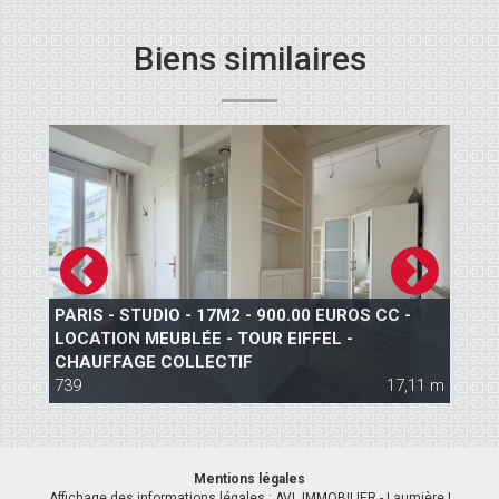
Biens similaires
PARIS - STUDIO - 17M2 - 900.00 EUROS CC -
A
S
LOCATION MEUBLÉE - TOUR EIFFEL -
E
CHAUFFAGE COLLECTIF
E
 m
739
17,11 m
6
Mentions légales
Affichage des informations légales : AVL IMMOBILIER - Laumière |