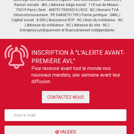
Raison sociale : AVL | Adresse siège social : 118 rue de Meaux -
75019 Paris | Siret : 40875170900010 | RCS : NC | Numero TVA
Intracommunautaire : FR 54408751709 | Forme juridique : SARL |
Capital social : 8 000 | Assurance RCP : NC | Nom du médiateur : NC
| Adresse du médiateur : NC | Adresse du site : NC |
Entreprise juridiquement et financièrement indépendante
INSCRIPTION À "L'ALERTE AVANT-
PREMIÈRE AVL"
Pour recevoir avant tout le monde nos
nouveaux mandats, une semaine avant leur
diffusion.
CONTACTEZ-NOUS
VALIDER