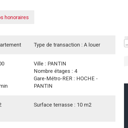
os honoraires
artement
Type de transaction :
A louer
00
Ville :
PANTIN
Nombre étages :
4
Gare-Métro-RER :
HOCHE -
min
PANTIN
2
Surface terrasse :
10 m2