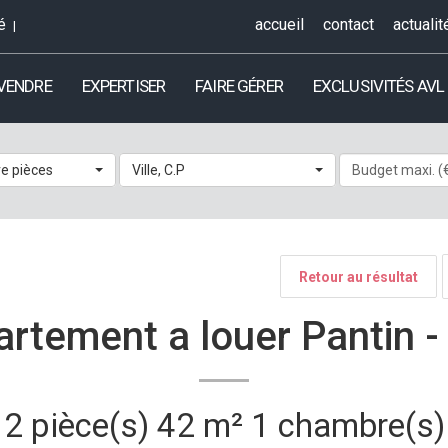
é
accueil
contact
actualit
 VENDRE
EXPERTISER
FAIRE GÉRER
EXCLUSIVITÉS AVL
e pièces
Ville, C.P
Retour au résultat
rtement a louer Pantin 
2 pièce(s)
42 m²
1 chambre(s)