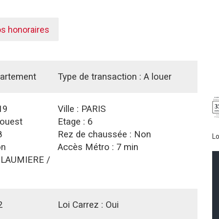
os honoraires
artement
Type de transaction :
A louer
19
Ville :
PARIS
ouest
Etage :
6
8
Rez de chaussée :
Non
L
n
Accès Métro :
7 min
:
LAUMIERE /
2
Loi Carrez :
Oui