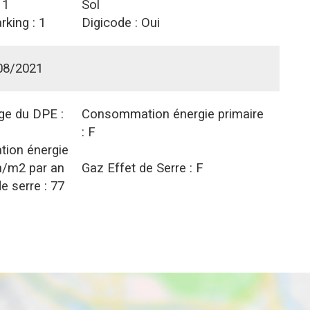
:
1
Sol
rking :
1
Digicode :
Oui
08/2021
age du DPE :
Consommation énergie primaire
:
F
ion énergie
/m2 par an
Gaz Effet de Serre :
F
e serre :
77