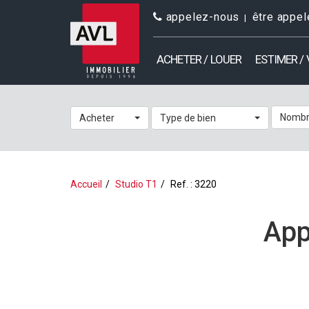
appelez-nous
être appel
ACHETER / LOUER
ESTIMER /
Nombr
Acheter
Type de bien
Accueil
Studio T1
Ref. : 3220
App