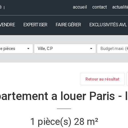
é
accueil
contact
actualit
 VENDRE
EXPERTISER
FAIRE GÉRER
EXCLUSIVITÉS AVL
e pièces
Ville, C.P
Retour au résultat
artement a louer Paris -
1 pièce(s)
28 m²