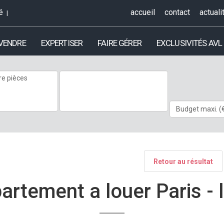
é
accueil
contact
actuali
 VENDRE
EXPERTISER
FAIRE GÉRER
EXCLUSIVITÉS AVL
Retour au résultat
artement a louer Paris -