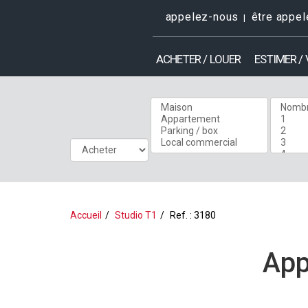
appelez-nous
être appel
ACHETER / LOUER
ESTIMER /
Accueil
Studio T1
Ref. : 3180
App