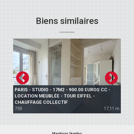
Biens similaires
PARIS - STUDIO - 17M2 - 900.00 EUROS CC -
LOCATION MEUBLÉE - TOUR EIFFEL -
P
CHAUFFAGE COLLECTIF
C
 m
739
17,11 m
1
Mentions légales