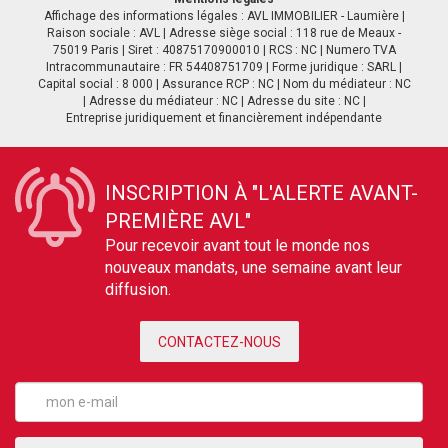
Affichage des informations légales : AVL IMMOBILIER - Laumière |
Raison sociale : AVL | Adresse siège social : 118 rue de Meaux -
75019 Paris | Siret : 40875170900010 | RCS : NC | Numero TVA
Intracommunautaire : FR 54408751709 | Forme juridique : SARL |
Capital social : 8 000 | Assurance RCP : NC | Nom du médiateur : NC
| Adresse du médiateur : NC | Adresse du site : NC |
Entreprise juridiquement et financièrement indépendante
INSCRIPTION À "L'ALERTE AVANT-
PREMIÈRE AVL"
Pour recevoir avant tout le monde nos
nouveaux mandats, une semaine avant leur
diffusion.
CONTACTEZ-NOUS