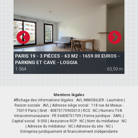
S
PARIS 19 - 3 PIÈCES - 63 M2 - 1659.00 EUROS -
P
PARKING ET CAVE - LOGGIA
C
 m
1 564
63,59 m
1
Mentions légales
Affichage des informations légales : AVL IMMOBILIER - Laumière |
Raison sociale : AVL | Adresse siège social : 118 rue de Meaux -
75019 Paris | Siret : 40875170900010 | RCS : NC | Numero TVA
Intracommunautaire : FR 54408751709 | Forme juridique : SARL |
Capital social : 8 000 | Assurance RCP : NC | Nom du médiateur : NC
| Adresse du médiateur : NC | Adresse du site : NC |
Entreprise juridiquement et financièrement indépendante