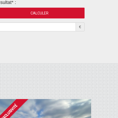
sultat* :
€