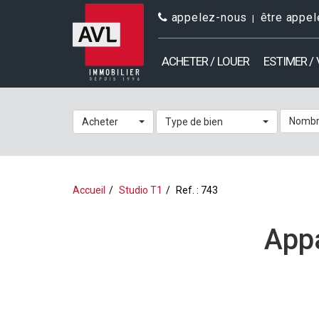
appelez-nous
être appel
ACHETER / LOUER
ESTIMER /
Nombr
Acheter
Type de bien
Accueil
Studio T1
Ref. : 743
Appa