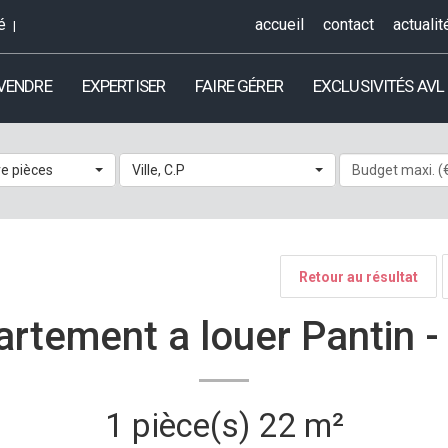
é
accueil
contact
actualit
 VENDRE
EXPERTISER
FAIRE GÉRER
EXCLUSIVITÉS AVL
e pièces
Ville, C.P
Retour au résultat
rtement a louer Pantin 
1 pièce(s)
22 m²