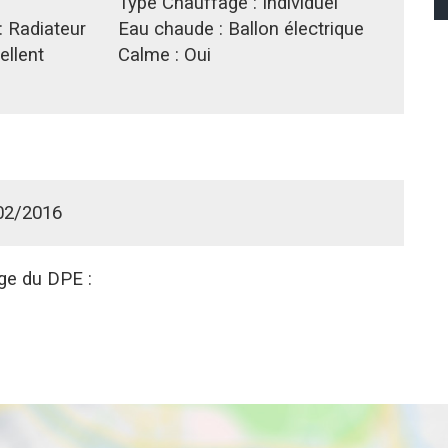
Type Chauffage :
Individuel
:
Radiateur
Eau chaude :
Ballon électrique
ellent
Calme :
Oui
02/2016
age du DPE :