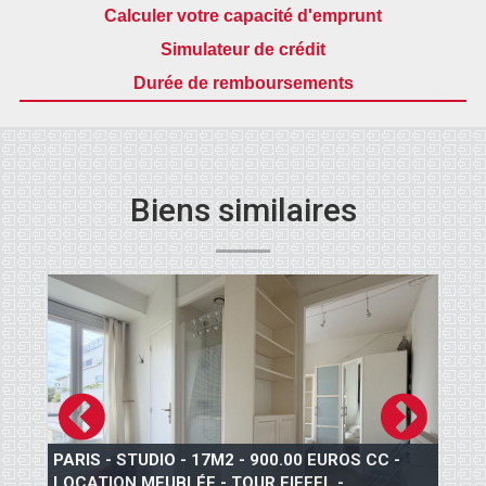
Calculer votre capacité d'emprunt
Simulateur de crédit
Durée de remboursements
Biens similaires
PARIS - STUDIO - 17M2 - 900.00 EUROS CC -
LOCATION MEUBLÉE - TOUR EIFFEL -
P