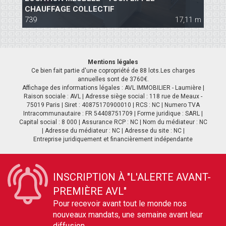
CHAUFFAGE COLLECTIF
C
 m
739
17,11 m
1
Mentions légales
Ce bien fait partie d'une copropriété de 88 lots.Les charges
annuelles sont de 3760€.
Affichage des informations légales : AVL IMMOBILIER - Laumière |
Raison sociale : AVL | Adresse siège social : 118 rue de Meaux -
75019 Paris | Siret : 40875170900010 | RCS : NC | Numero TVA
Intracommunautaire : FR 54408751709 | Forme juridique : SARL |
Capital social : 8 000 | Assurance RCP : NC | Nom du médiateur : NC
| Adresse du médiateur : NC | Adresse du site : NC |
Entreprise juridiquement et financièrement indépendante
INSCRIPTION À "L'ALERTE AVANT-
PREMIÈRE AVL"
Pour recevoir avant tout le monde nos
nouveaux mandats, une semaine avant leur
diffusion.