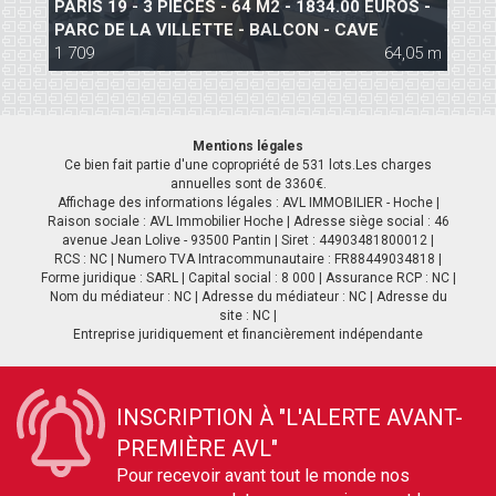
PARIS 19 - 3 PIECES - 64 M2 - 1834.00 EUROS -
P
PARC DE LA VILLETTE - BALCON - CAVE
P
 m
1 709
64,05 m
1
Mentions légales
Ce bien fait partie d'une copropriété de 531 lots.Les charges
annuelles sont de 3360€.
Affichage des informations légales : AVL IMMOBILIER - Hoche |
Raison sociale : AVL Immobilier Hoche | Adresse siège social : 46
avenue Jean Lolive - 93500 Pantin | Siret : 44903481800012 |
RCS : NC | Numero TVA Intracommunautaire : FR88449034818 |
Forme juridique : SARL | Capital social : 8 000 | Assurance RCP : NC |
Nom du médiateur : NC | Adresse du médiateur : NC | Adresse du
site : NC |
Entreprise juridiquement et financièrement indépendante
INSCRIPTION À "L'ALERTE AVANT-
PREMIÈRE AVL"
Pour recevoir avant tout le monde nos