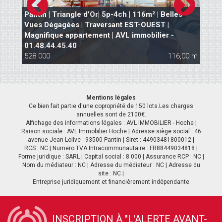
Pantin | Triangle d'Or| 5p-4ch | 116m² | Belles
-
Vues Dégagées | Traversant EST-OUEST |
P
Magnifique appartement | AVL immobilier -
S
01.48.44.45.40
M
 m
528 000
116,00 m
5
Mentions légales
Ce bien fait partie d'une copropriété de 150 lots.Les charges
annuelles sont de 2100€.
Affichage des informations légales : AVL IMMOBILIER - Hoche |
Raison sociale : AVL Immobilier Hoche | Adresse siège social : 46
avenue Jean Lolive - 93500 Pantin | Siret : 44903481800012 |
RCS : NC | Numero TVA Intracommunautaire : FR88449034818 |
Forme juridique : SARL | Capital social : 8 000 | Assurance RCP : NC |
Nom du médiateur : NC | Adresse du médiateur : NC | Adresse du
site : NC |
Entreprise juridiquement et financièrement indépendante
INSCRIPTION À "L'ALERTE AVANT-