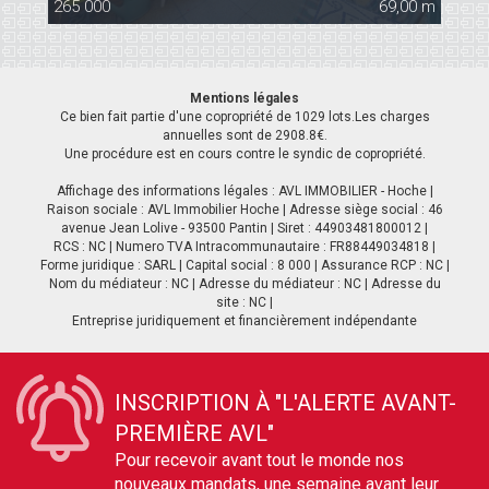
000
69,00 m
299 000
Mentions légales
Ce bien fait partie d'une copropriété de 1029 lots.Les charges
annuelles sont de 2908.8€.
Une procédure est en cours contre le syndic de copropriété.
Affichage des informations légales : AVL IMMOBILIER - Hoche |
Raison sociale : AVL Immobilier Hoche | Adresse siège social : 46
avenue Jean Lolive - 93500 Pantin | Siret : 44903481800012 |
RCS : NC | Numero TVA Intracommunautaire : FR88449034818 |
Forme juridique : SARL | Capital social : 8 000 | Assurance RCP : NC |
Nom du médiateur : NC | Adresse du médiateur : NC | Adresse du
site : NC |
Entreprise juridiquement et financièrement indépendante
INSCRIPTION À "L'ALERTE AVANT-
PREMIÈRE AVL"
Pour recevoir avant tout le monde nos
nouveaux mandats, une semaine avant leur