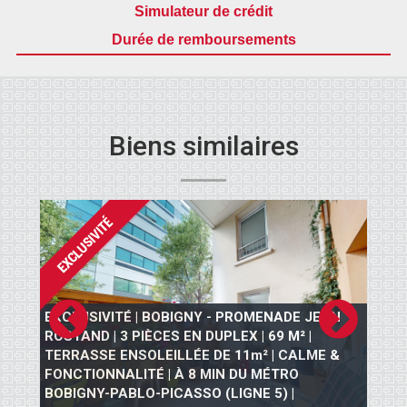
Simulateur de crédit
Durée de remboursements
Biens similaires
USIVITÉ | BOBIGNY - PROMENADE JEAN
AND | 3 PIÈCES EN DUPLEX | 69 M² |
ASSE ENSOLEILLÉE DE 11m² | CALME &
PANTIN | LI
TIONNALITÉ | À 8 MIN DU MÉTRO
EN 3P AVEC U
GNY-PABLO-PICASSO (LIGNE 5) |
TRAVERSANT 