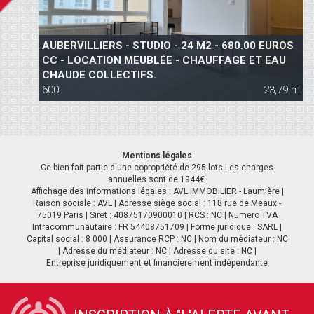
AUBERVILLIERS - STUDIO - 24 M2 - 680.00 EUROS
CC - LOCATION MEUBLÉE - CHAUFFAGE ET EAU
CHAUDE COLLECTIFS.
600
23,79 m
Mentions légales
Ce bien fait partie d'une copropriété de 295 lots.Les charges
annuelles sont de 1944€.
Affichage des informations légales : AVL IMMOBILIER - Laumière |
Raison sociale : AVL | Adresse siège social : 118 rue de Meaux -
75019 Paris | Siret : 40875170900010 | RCS : NC | Numero TVA
Intracommunautaire : FR 54408751709 | Forme juridique : SARL |
PARIS 19 - 2 PIÈCES - 46 M2 - 1511.00 EUROS CC-
Capital social : 8 000 | Assurance RCP : NC | Nom du médiateur : NC
DUPLEX - TERRASSE - BAIL MEUBLÉ
| Adresse du médiateur : NC | Adresse du site : NC |
Entreprise juridiquement et financièrement indépendante
1 241
46,27 m