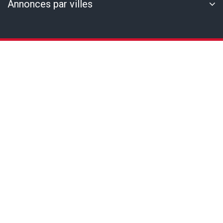
Annonces par villes
LES LILAS - MAIRIE DES LILAS - STUDIO - 531.00
EUROS CC - CALME ET LUMINEUX
451
14,28 m