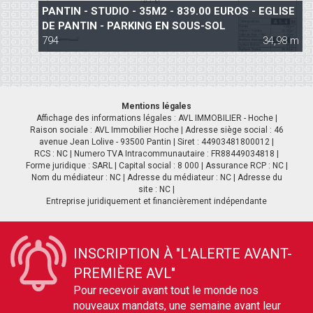
PANTIN - STUDIO - 35M2 - 839.00 EUROS - EGLISE
DE PANTIN - PARKING EN SOUS-SOL
794
34,98 m
Mentions légales
Affichage des informations légales : AVL IMMOBILIER - Hoche |
Raison sociale : AVL Immobilier Hoche | Adresse siège social : 46
avenue Jean Lolive - 93500 Pantin | Siret : 44903481800012 |
RCS : NC | Numero TVA Intracommunautaire : FR88449034818 |
Forme juridique : SARL | Capital social : 8 000 | Assurance RCP : NC |
Nom du médiateur : NC | Adresse du médiateur : NC | Adresse du
PARIS 19 - 3 PIÈCES - 63 M2 - 1659.00 EUROS -
site : NC |
PARKING ET CAVE - LOGGIA
Entreprise juridiquement et financièrement indépendante
1 564
63,59 m
INSCRIPTION À "L'ALERTE AVANT-
PREMIÈRE AVL"
Pour recevoir avant tout le monde nos
nouveaux mandats, une semaine avant leur