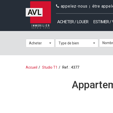
appelez-nous
être appel
ACHETER / LOUER
ESTIMER /
Nombr
Acheter
Type de bien
Accueil
Studio T1
Ref. : 4377
Appartem