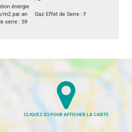
ion énergie
/m2 par an
Gaz Effet de Serre :
F
e serre :
59