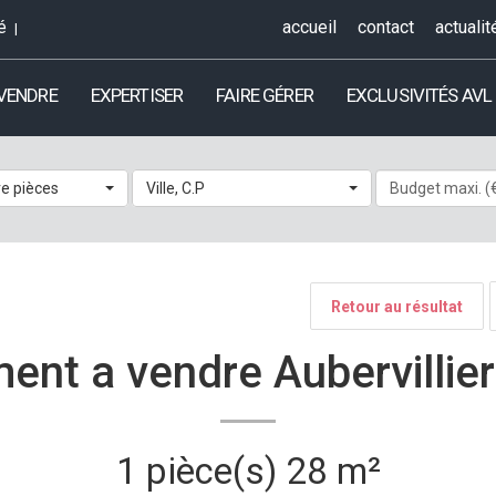
é
accueil
contact
actualit
 VENDRE
EXPERTISER
FAIRE GÉRER
EXCLUSIVITÉS AVL
e pièces
Ville, C.P
Retour au résultat
ent a vendre Aubervillier
1 pièce(s)
28 m²